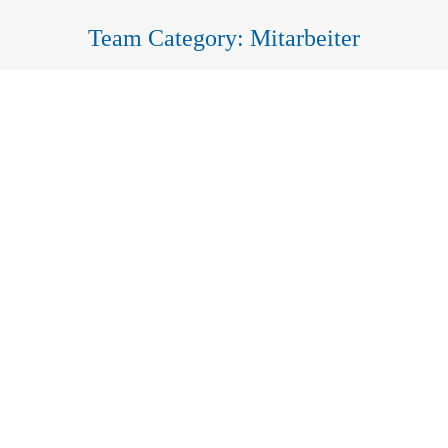
Team Category:
Mitarbeiter
Sie befinden sich hier:
Jennifer
Tanja
Kristina