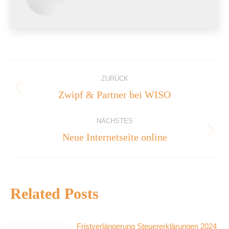
Kommentarnavigation
ZURÜCK
Zwipf & Partner bei WISO
Vorheriger
Beitrag:
NÄCHSTES
Neue Internetseite online
Nächster
Beitrag:
Related Posts
Fristverlängerung Steuererklärungen 2024