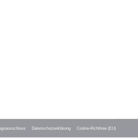
hold und Frauke Lumma. Herzlich Willkommen!
Bilanzbuchalter(in). Senden Sie uns Ihre Bewerbung
ngsausschluss
Datenschutzerklärung
Cookie-Richtlinie (EU)