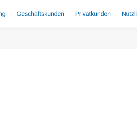
ung
Geschäftskunden
Privatkunden
Nützl
18
nun neue Durchwahlen für das Telefax. Sehen Sie hierzu die Seite un
18