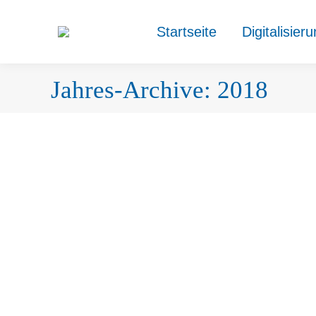
Startseite
Digitalisier
Jahres-Archive:
2018
neue Fax-Durchwahlen
Allgemein
Von
Allgemeiner Adminaccount
1. Oktober 20
Aufgrund der Änderung der IT-Infrastruktur haben wir 
unverändert bei +49 6201 5946-10
Neue Mitarbeiter
Allgemein
Von
Allgemeiner Adminaccount
31. August 20