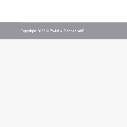
per e-mail an thomas.zwipf@kanzlei-zwipf.de!
Copyright 2022 © Zwipf & Partner mbB