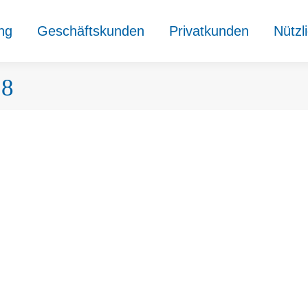
ung
Geschäftskunden
Privatkunden
Nützl
18
,5 Jahren.
bildete und motivierte Steuerfachangestelle(n)/Steuerfachwirt(in)/