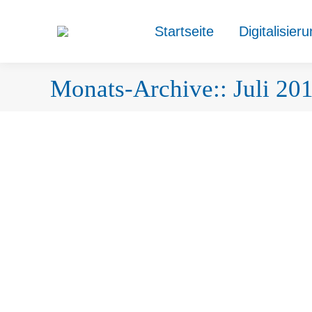
Startseite
Digitalisier
Monats-Archive::
Juli 20
Parkplätze
Allgemein
Von
Allgemeiner Adminaccount
11. Juli 2018
Parkplätze: Wir sind wieder normal anfahrbar!! Nach 1
Wir suchen Sie!
Allgemein
Von
Allgemeiner Adminaccount
1. Juli 2018
Zur Verstärkung unseres Teams suchen wir immer ausge